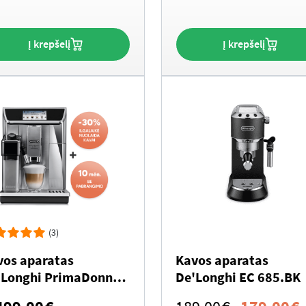
was:
i
699.00€.
Į krepšelį
Į krepšelį
(3)
vos aparatas
Kavos aparatas
’Longhi PrimaDonna
De'Longhi EC 685.BK
te Experience ECAM
Original