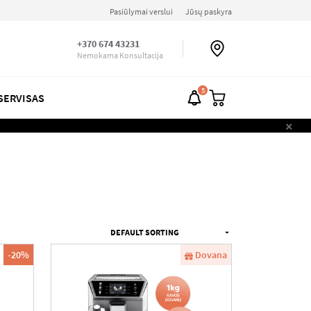
Pasiūlymai verslui
Jūsų paskyra
+370 674 43231
Nemokama Konsultacija
5
SERVISAS
×
-20%
Dovana