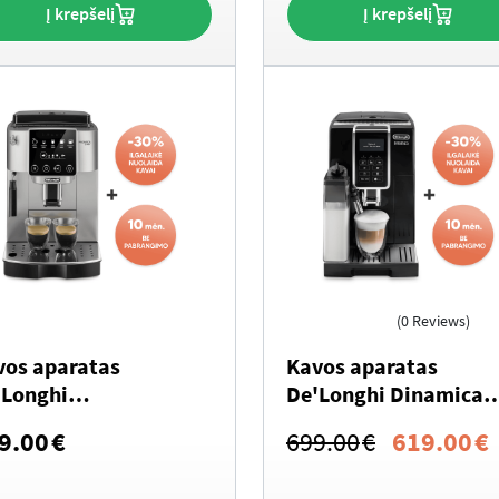
Į krepšelį
Į krepšelį
(0 Reviews)
vos aparatas
Kavos aparatas
’Longhi
De'Longhi Dinamica
AM220.30.SB
ECAM 350.55.B
Original
9.00
€
699.00
€
619.00
€
nifica Start
price
p