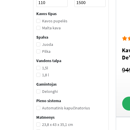
Kavos tipas
Kavos pupelės
Malta kava
Spalva
Juoda
Ka
Pilka
De
Vandens talpa
EC
1,5l
94
1,8 l
Gamintojas
Delonghi
Pieno sistema
Automatinis kapučinatorius
Matmenys
23,8 x 43 x 35,1 cm