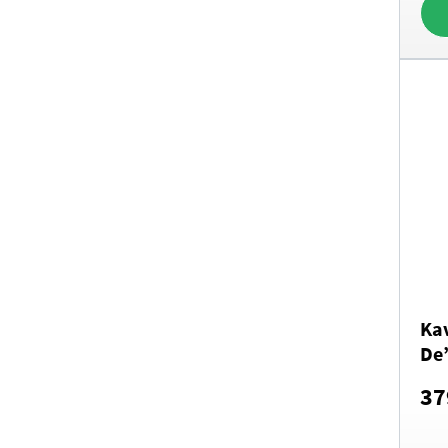
Ka
De
EC
37
Mag