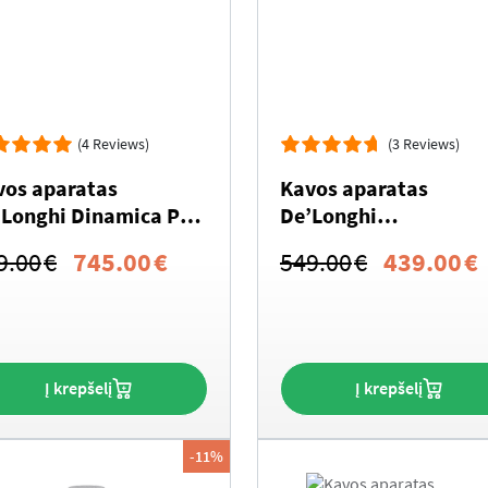
(4 Reviews)
(3 Reviews)
vos aparatas
Kavos aparatas
’Longhi Dinamica Plus
De’Longhi
AM380.95.TB
ECAM220.80.SB
Original
Current
Original
9.00
€
745.00
€
549.00
€
439.00
€
price
price
price
p
was:
is:
was:
i
949.00€.
745.00€.
549.00€.
Į krepšelį
Į krepšelį
-11%