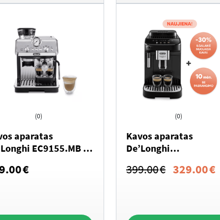
(0)
(0)
vos aparatas
Kavos aparatas
’Longhi EC9155.MB La
De’Longhi
cialista Arte
ECAM290.21.B Magnif
Original
9.00
€
399.00
€
329.00
€
Evo
price
p
was:
i
399.00€.