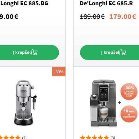
'Longhi EC 885.BG
De'Longhi EC 685.R
Original
9.00
€
189.00
€
179.00
€
price
p
was:
i
189.00€.
Į krepšelį
Į krepšelį
-39%
(2)
(3)