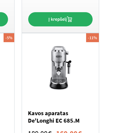
s:
was:
is:
619.00€.
999.00€.
729.00€.
Į krepšelį
-5%
-11%
Kavos aparatas
De'Longhi EC 685.M
Current
Original
Current