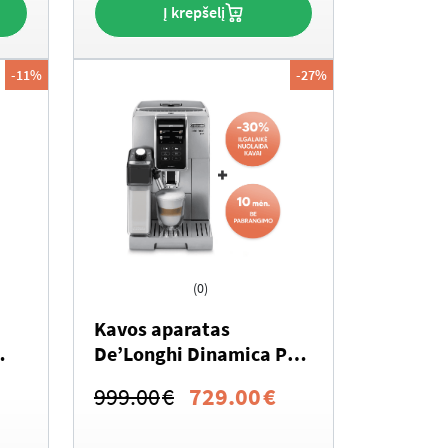
Į krepšelį
-11%
-27%
(0)
Kavos aparatas
De’Longhi Dinamica Plus
ECAM 370.95.S
Current
Original
Current
999.00
€
729.00
€
rice
price
price