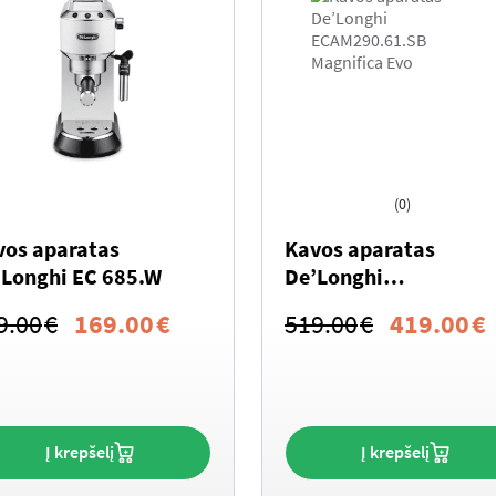
(0)
vos aparatas
Kavos aparatas
'Longhi EC 685.W
De’Longhi
ECAM290.61.SB
Original
Current
Original
9.00
€
169.00
€
519.00
€
419.00
€
Magnifica Evo
price
price
price
p
was:
is:
was:
i
189.00€.
169.00€.
519.00€.
Į krepšelį
Į krepšelį