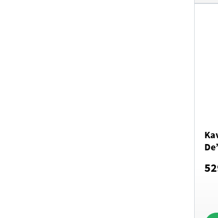
Ka
De
Spe
52