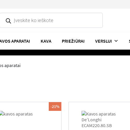
Products
search
AVOS APARATAI
KAVA
PRIEŽIŪRAI
VERSLUI
os aparatai
-21%