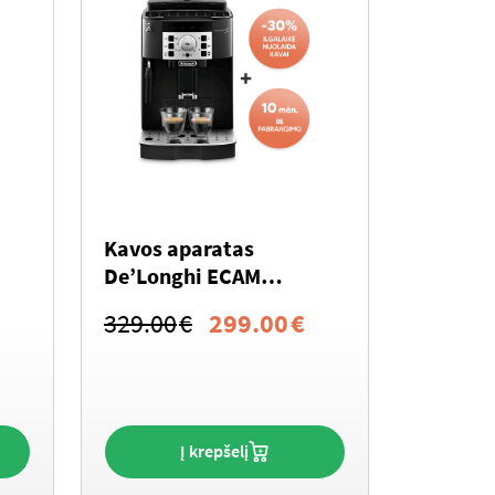
Kavos aparatas
De’Longhi ECAM
22.112.B
Current
Original
Current
329.00
€
299.00
€
rice
price
price
s:
was:
is:
419.00€.
329.00€.
299.00€.
Į krepšelį