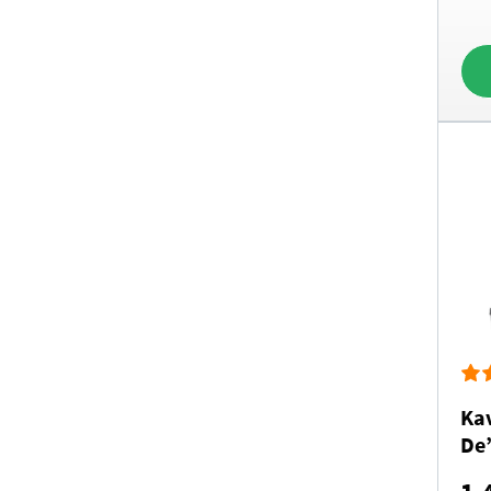
Ka
De
Eli