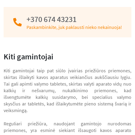
+370 674 43231
Paskambinkite, juk paklausti nieko nekainuoja!
Kiti gamintojai
Kiti gamintojai taip pat siūlo įvairias priežiūros priemones,
skirtas išlaikyti kavos aparatus veikiančius aukščiausiu lygiu.
Tai gali apimti valymo tabletes, skirtas valyti aparato vidų nuo
kalkių ir nešvarumų, nukalkinimo priemones, kad
išvengtumėte kalkių susidarymo, bei specialius valymo
skysčius ar tabletės, kad išlaikytumėte pieno sistemą švarią ir
veiksmingą.
Reguliari priežiūra, naudojant gamintojo nurodomas
priemones, yra esminė siekiant išsaugoti kavos aparato