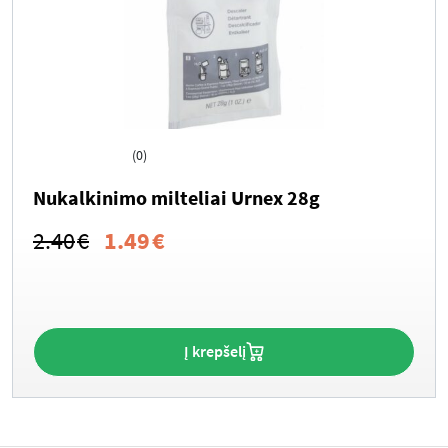
(0)
Nukalkinimo milteliai Urnex 28g
Original
Current
2.40
€
1.49
€
price
price
was:
is:
2.40€.
1.49€.
Į krepšelį