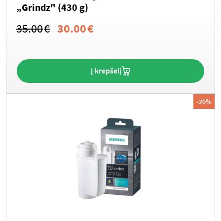
„Grindz" (430 g)
Original
Current
35.00
€
30.00
€
price
price
was:
is:
Į krepšelį
35.00€.
30.00€.
-20%