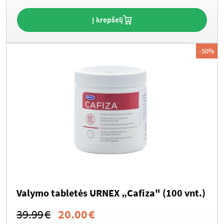
Į krepšelį
-50%
Valymo tabletės URNEX „Cafiza" (100 vnt.)
Original
Current
39.99
€
20.00
€