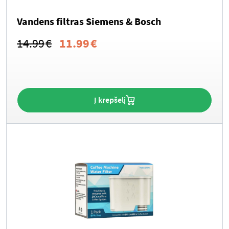
Vandens filtras Siemens & Bosch
Original
Current
14.99
€
11.99
€
price
price
was:
is:
14.99€.
11.99€.
Į krepšelį