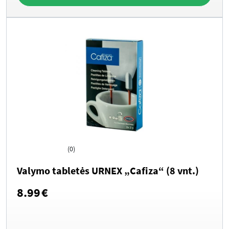
(0)
Valymo tabletės URNEX „Cafiza“ (8 vnt.)
8.99
€