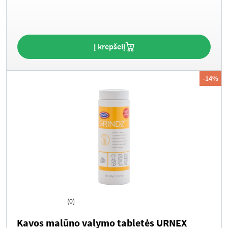
price
price
was:
is:
39.99€.
20.00€.
Į krepšelį
-14%
(0)
Kavos malūno valymo tabletės URNEX