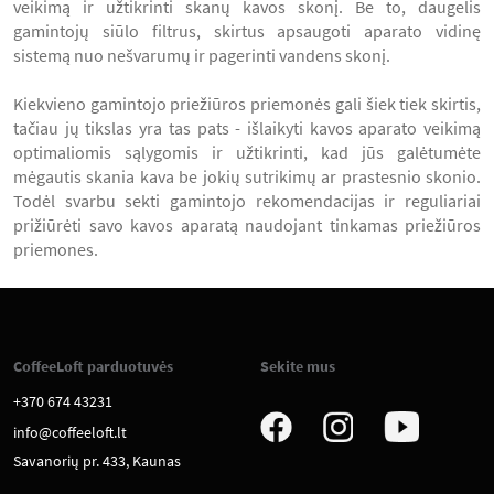
veikimą ir užtikrinti skanų kavos skonį. Be to, daugelis
gamintojų siūlo filtrus, skirtus apsaugoti aparato vidinę
sistemą nuo nešvarumų ir pagerinti vandens skonį.
Kiekvieno gamintojo priežiūros priemonės gali šiek tiek skirtis,
tačiau jų tikslas yra tas pats - išlaikyti kavos aparato veikimą
optimaliomis sąlygomis ir užtikrinti, kad jūs galėtumėte
mėgautis skania kava be jokių sutrikimų ar prastesnio skonio.
Todėl svarbu sekti gamintojo rekomendacijas ir reguliariai
prižiūrėti savo kavos aparatą naudojant tinkamas priežiūros
priemones.
CoffeeLoft parduotuvės
Sekite mus
+370 674 43231
info@coffeeloft.lt
Savanorių pr. 433, Kaunas