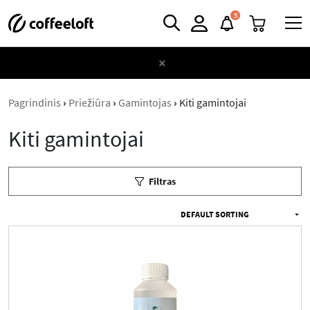
5
×
Pagrindinis
›
Priežiūra
›
Gamintojas
›
Kiti gamintojai
Kiti gamintojai
Filtras