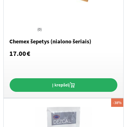
(0)
Chemex šepetys (nialono šeriais)
17.00
€
Į krepšelį
-38%