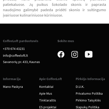
patiekaluose. Jų puikus šokolado skonis ir paprasta
naudojimo galimybė padeda pridėti skonio ir sultingumo
įvairiuose kulinariniuose kūriniuose.
CoffeeLoft parduotuvės
Sekite mus
+370 674 43231
info@coffeeloft.lt
Savanorių pr. 433, Kaunas
Informacija
Apie CoffeeLoft
Pirkėjo Informacija
Mano Paskyra
Kontaktai
D.U.K.
Apie Mus
Privatumo Politika
Tinklaraštis
Pirkimo Taisyklės
ES projektai
Slapukų Politika