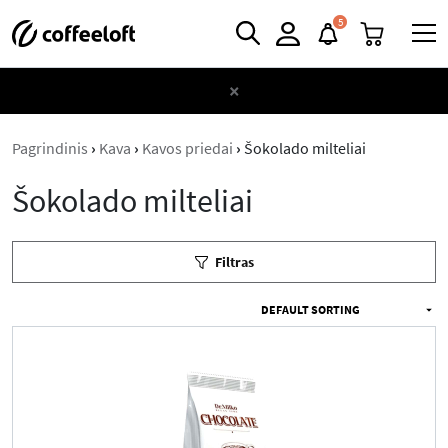
5
×
Pagrindinis
›
Kava
›
Kavos priedai
›
Šokolado milteliai
Šokolado milteliai
Filtras