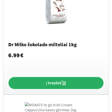
Dr Milko šokolado milteliai 1kg
6.99
€
Į krepšelį