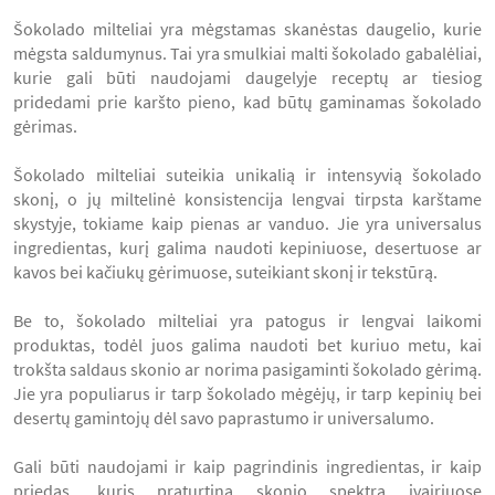
Šokolado milteliai yra mėgstamas skanėstas daugelio, kurie
mėgsta saldumynus. Tai yra smulkiai malti šokolado gabalėliai,
kurie gali būti naudojami daugelyje receptų ar tiesiog
pridedami prie karšto pieno, kad būtų gaminamas šokolado
gėrimas.
Šokolado milteliai suteikia unikalią ir intensyvią šokolado
skonį, o jų miltelinė konsistencija lengvai tirpsta karštame
skystyje, tokiame kaip pienas ar vanduo. Jie yra universalus
ingredientas, kurį galima naudoti kepiniuose, desertuose ar
kavos bei kačiukų gėrimuose, suteikiant skonį ir tekstūrą.
Be to, šokolado milteliai yra patogus ir lengvai laikomi
produktas, todėl juos galima naudoti bet kuriuo metu, kai
trokšta saldaus skonio ar norima pasigaminti šokolado gėrimą.
Jie yra populiarus ir tarp šokolado mėgėjų, ir tarp kepinių bei
desertų gamintojų dėl savo paprastumo ir universalumo.
Gali būti naudojami ir kaip pagrindinis ingredientas, ir kaip
priedas, kuris praturtina skonio spektrą įvairiuose