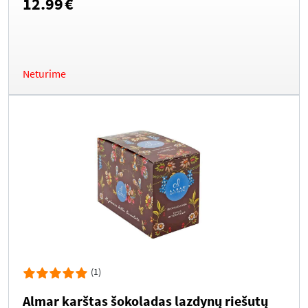
12.99
€
Neturime
(1)
Almar karštas šokoladas lazdynų riešutų