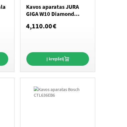
ala
Kavos aparatas JURA
GIGA W10 Diamond
Silver (EA)
4,110.00
€
Į krepšelį