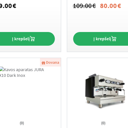
rk Red)
aparatas EDG226.W
Original
Cu
9.00
€
109.00
€
80.00
€
Genio S
price
pr
was:
is:
109.00€.
80
Į krepšelį
Į krepšelį
Dovana
(0)
(0)