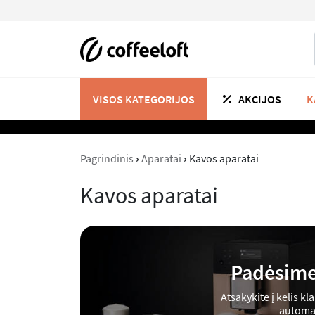
VISOS KATEGORIJOS
K
AKCIJOS
Pagrindinis
›
Aparatai
›
Kavos aparatai
Kavos aparatai
Padėsime 
Atsakykite į kelis kl
automat