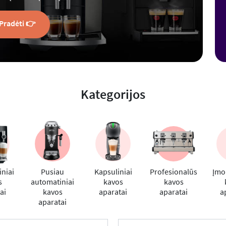
Pradėti 👉
Kategorijos
niai
Pusiau
Kapsuliniai
Profesionalūs
Įmo
s
automatiniai
kavos
kavos
ai
kavos
aparatai
aparatai
a
aparatai