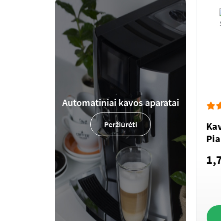
Automatiniai kavos aparatai
Peržiūrėti
Kav
Pia
1,