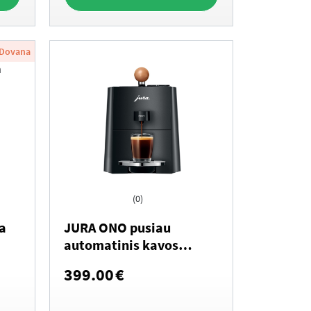
Dovana
(0)
a
JURA ONO pusiau
automatinis kavos
aparatas (EA)
399.00
€