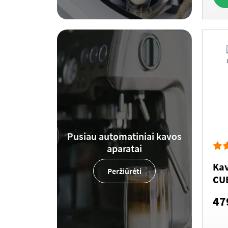
Pusiau automatiniai kavos
aparatai
Kav
Peržiūrėti
CU
47