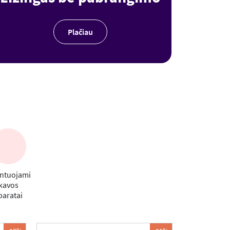
Plačiau
ntuojami
kavos
paratai