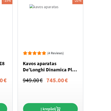
-15%
-21%
(4 Reviews)
E8
Kavos aparatas
De’Longhi Dinamica Plus
ECAM380.95.TB
Current
Original
Current
00
€
949.00
€
745.00
€
price
price
price
is:
was:
is:
0€.
1,099.00€.
949.00€.
745.00€.
Į krepšelį