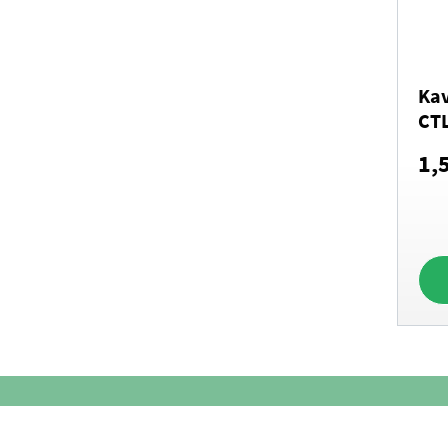
Įmontuojami kavos aparatai
Peržiūrėti
Kav
CT
1,