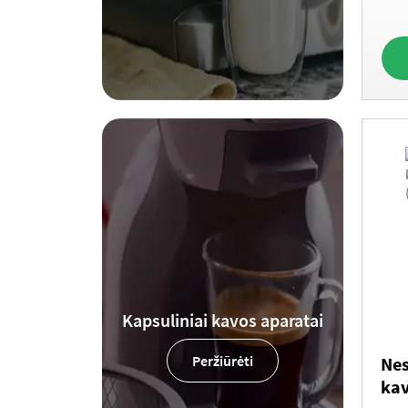
Kapsuliniai kavos aparatai
Peržiūrėti
Nes
kav