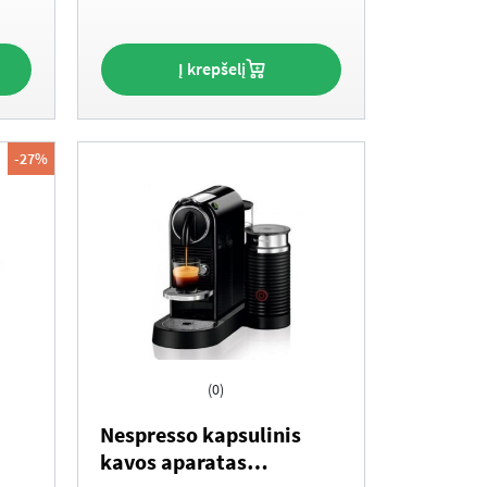
Į krepšelį
-27%
(0)
Nespresso kapsulinis
kavos aparatas