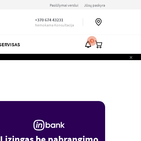
Pasiūlymai verslui
Jūsų paskyra
+370 674 43231
Nemokama Konsultacija
5
SERVISAS
×
Lizingas be pabrangimo