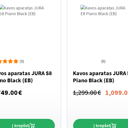
(3)
(0)
os aparatas JURA S8
Kavos aparatas JURA 
no Black (EB)
Piano Black (EB)
Original
749.00
€
1,299.00
€
1,099.
price
was:
1,299.0
Į krepšelį
Į krepšelį