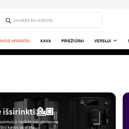
Products
search
AVOS APARATAI
KAVA
PRIEŽIŪRAI
VERSLUI
išsirinkti 💁🏼
ausimus ir raskite sau geriausią
inį kavos aparatą