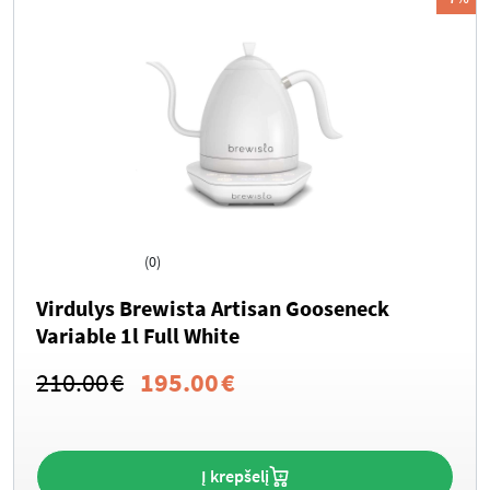
(0)
Virdulys Brewista Artisan Gooseneck
Variable 1l Full White
Original
Current
210.00
€
195.00
€
price
price
was:
is:
Į krepšelį
210.00€.
195.00€.