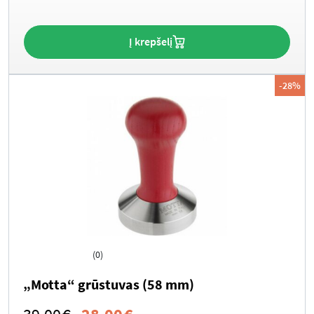
was:
is:
39.00€.
28.00€.
Į krepšelį
-28%
(0)
„Motta“ grūstuvas (58 mm)
Original
Current