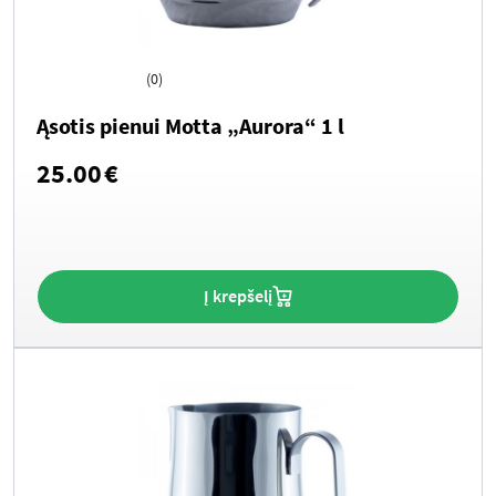
(0)
Ąsotis pienui Motta „Aurora“ 1 l
25.00
€
Į krepšelį