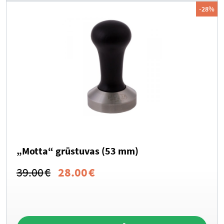
-28%
„Motta“ grūstuvas (53 mm)
Original
Current
39.00
€
28.00
€
price
price
was:
is:
39.00€.
28.00€.