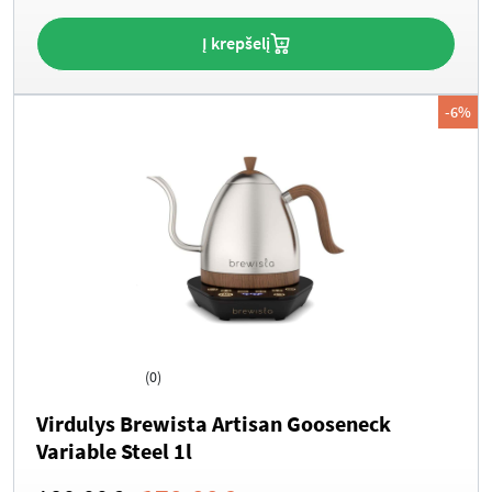
was:
is:
Į krepšelį
210.00€.
195.00€.
-6%
(0)
Virdulys Brewista Artisan Gooseneck
Variable Steel 1l