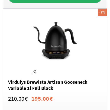
-7%
(0)
Virdulys Brewista Artisan Gooseneck
Variable 1l Full Black
Original
Current
210.00
€
195.00
€
price
price