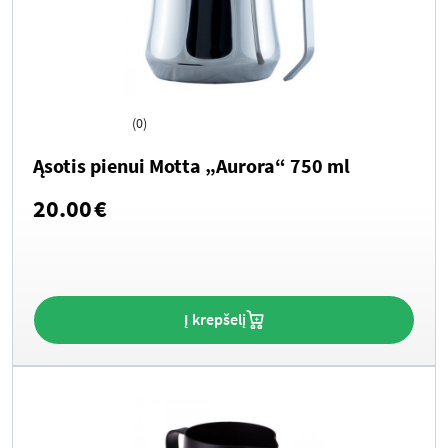
(0)
Ąsotis pienui Motta „Aurora“ 750 ml
20.00
€
Į krepšelį