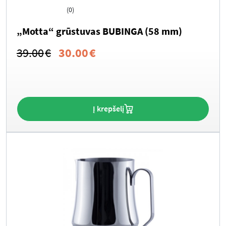
(0)
„Motta“ grūstuvas BUBINGA (58 mm)
Original
Current
39.00
€
30.00
€
price
price
was:
is:
39.00€.
30.00€.
Į krepšelį