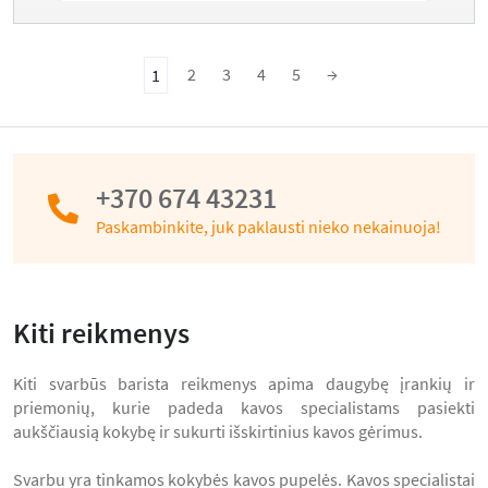
2
3
4
5
→
1
+370 674 43231
Paskambinkite, juk paklausti nieko nekainuoja!
Kiti reikmenys
Kiti svarbūs barista reikmenys apima daugybę įrankių ir
priemonių, kurie padeda kavos specialistams pasiekti
aukščiausią kokybę ir sukurti išskirtinius kavos gėrimus.
Svarbu yra tinkamos kokybės kavos pupelės. Kavos specialistai