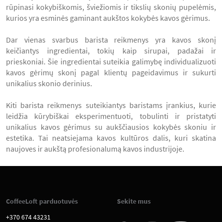
rūpinasi kokybiškomis, šviežiomis ir tikslių skonių pupelėmis,
kurios yra esminės gaminant aukštos kokybės kavos gėrimus.
Dar vienas svarbus barista reikmenys yra kavos skonį
keičiantys ingredientai, tokių kaip sirupai, padažai ir
prieskoniai. Šie ingredientai suteikia galimybę individualizuoti
kavos gėrimų skonį pagal klientų pageidavimus ir sukurti
unikalius skonio derinius.
Kiti barista reikmenys suteikiantys baristams įrankius, kurie
leidžia kūrybiškai eksperimentuoti, tobulinti ir pristatyti
unikalius kavos gėrimus su aukščiausios kokybės skoniu ir
estetika. Tai neatsiejama kavos kultūros dalis, kuri skatina
naujoves ir aukštą profesionalumą kavos industrijoje.
CoffeeLoft parduotuvės
Sekite mus
+370 674 43231