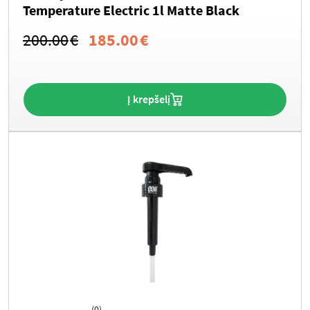
Temperature Electric 1l Matte Black
Original
Current
200.00
€
185.00
€
price
price
was:
is:
Į krepšelį
200.00€.
185.00€.
(0)