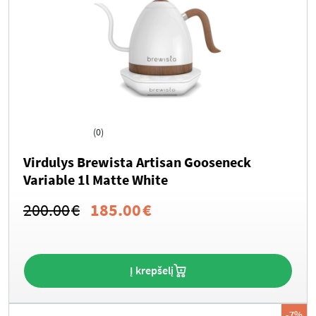
(0)
Virdulys Brewista Artisan Gooseneck
Variable 1l Matte White
Original
Current
200.00
€
185.00
€
price
price
was:
is:
Į krepšelį
200.00€.
185.00€.
-7%