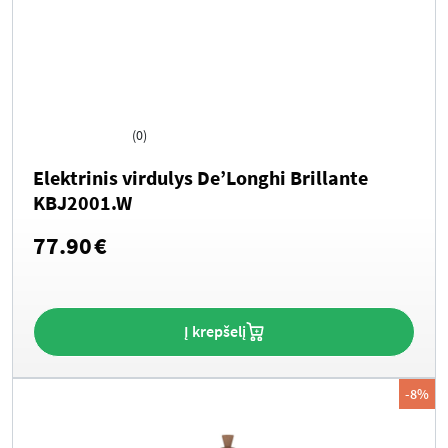
(0)
Elektrinis virdulys De’Longhi Brillante
KBJ2001.W
77.90
€
Į krepšelį
-8%