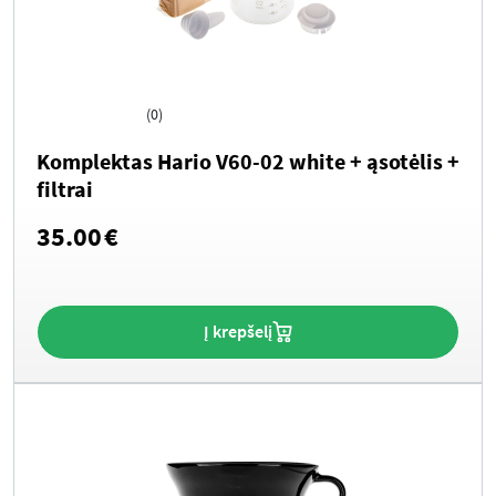
(0)
Komplektas Hario V60-02 white + ąsotėlis +
filtrai
35.00
€
Į krepšelį