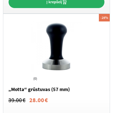
Į krepšelį
-28%
(0)
„Motta“ grūstuvas (57 mm)
Original
Current
39.00
€
28.00
€
price
price